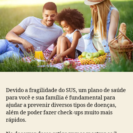
planos
de
saúde
pra
você
e
sua
família
Devido a fragilidade do SUS, um plano de saúde
para você e sua família é fundamental para
ajudar a prevenir diversos tipos de doenças,
além de poder fazer check-ups muito mais
rápidos.