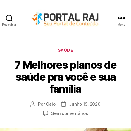
Pesquisar
Menu
Portal
RAJ
Categorias
SAÚDE
7 Melhores planos de
saúde pra você e sua
família
Por
Caio
Junho 19, 2020
Autor
Data
do
do
em
Sem comentários
artigo
artigo
7
Melhores