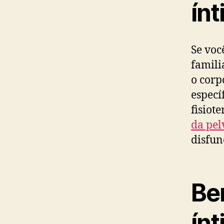
ín
Se voc
famili
o corp
especí
fisiot
da pel
disfun
Ben
ín