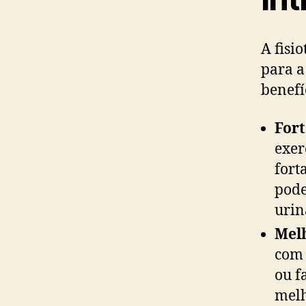
A fisi
para a
benefí
Fort
exer
fort
pode
urin
Melh
com 
ou f
melh