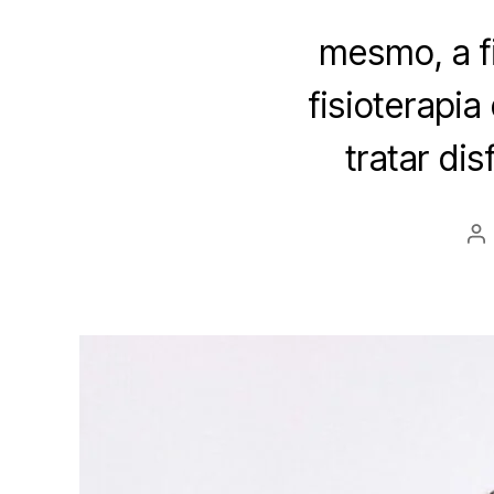
mesmo, a f
fisioterapia
tratar di
Au
d
ar