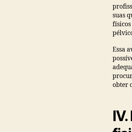
profis
suas q
físico
pélvic
Essa a
possív
adequa
procur
obter 
IV.