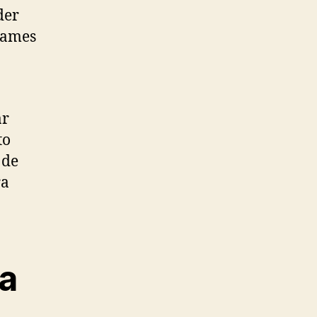
der
exames
ar
to
 de
ra
na