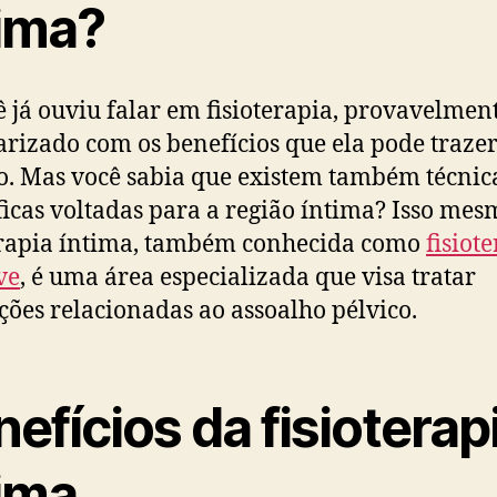
tima?
ê já ouviu falar em fisioterapia, provavelment
arizado com os benefícios que ela pode traze
o. Mas você sabia que existem também técnic
ficas voltadas para a região íntima? Isso mes
erapia íntima, também conhecida como
fisiot
ve
, é uma área especializada que visa tratar
ções relacionadas ao assoalho pélvico.
efícios da fisioterap
tima