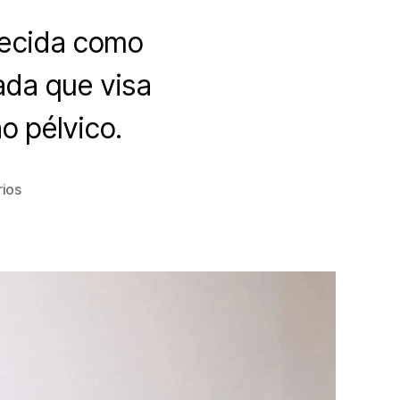
hecida como
zada que visa
o pélvico.
em
ios
Como
é
feita
a
fisioterapia
Íntima?