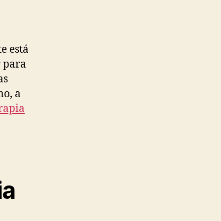
e está
r para
as
mo, a
erapia
ia