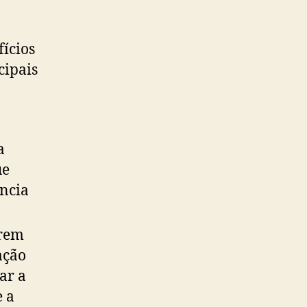
fícios
cipais
a
ue
ncia
frem
ação
ar a
 a