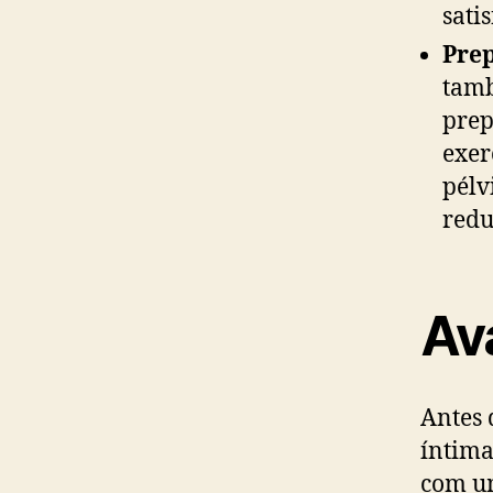
sati
Prep
tamb
prep
exer
pélv
redu
Ava
Antes 
íntima
com um