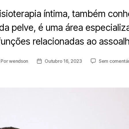
isioterapia íntima, também con
 da pelve, é uma área especiali
sfunções relacionadas ao assoalh
Por
wendson
Outubro 16, 2023
Sem comentár
tor
Data
o
do
tigo
artigo