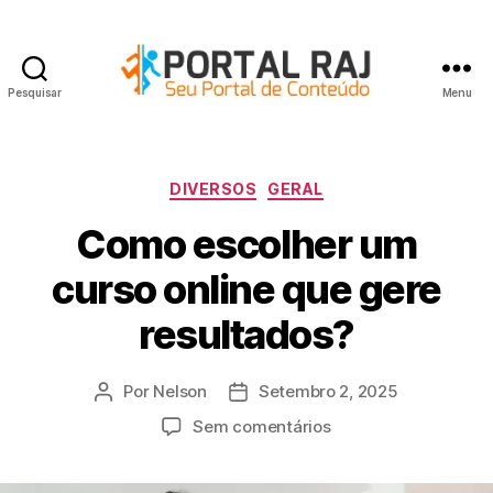
Pesquisar
Menu
Portal
RAJ
Categorias
DIVERSOS
GERAL
Como escolher um
curso online que gere
resultados?
Por
Nelson
Setembro 2, 2025
Autor
Data
do
do
em
Sem comentários
artigo
artigo
Como
escolher