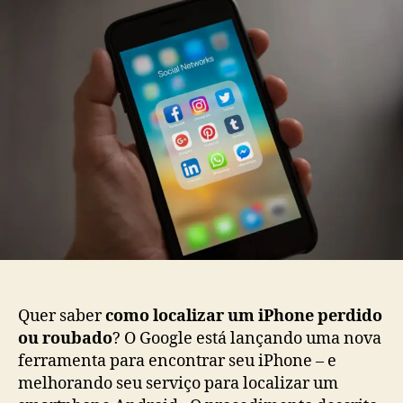
um
iPhone
perdido
ou
roubado?
Quer saber
como localizar um iPhone perdido
ou roubado
? O Google está lançando uma nova
ferramenta para encontrar seu iPhone – e
melhorando seu serviço para localizar um