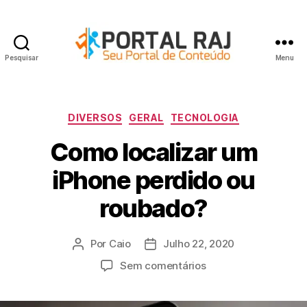
Pesquisar
Menu
Portal
RAJ
Categorias
DIVERSOS
GERAL
TECNOLOGIA
Como localizar um
iPhone perdido ou
roubado?
Por
Caio
Julho 22, 2020
Autor
Data
do
do
em
Sem comentários
artigo
artigo
Como
localizar