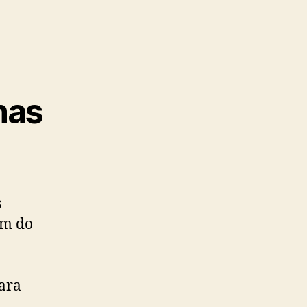
nas
s
ém do
para