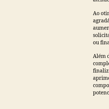
Ao oti
agradá
aument
solici
ou fin
Além d
comple
finali
aprimo
compos
potenc