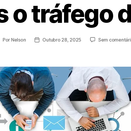
 o tráfego d
Por
Nelson
Outubro 28, 2025
Sem comentári
utor
Data
o
do
rtigo
artigo