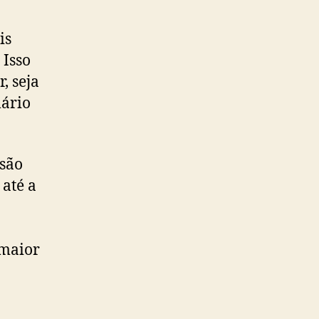
is
 Isso
, seja
ário
rsão
até a
 maior