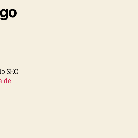
ego
 do SEO
a de