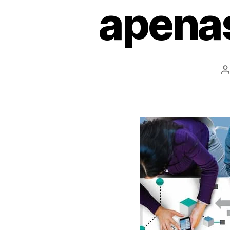
apenas
A
d
a