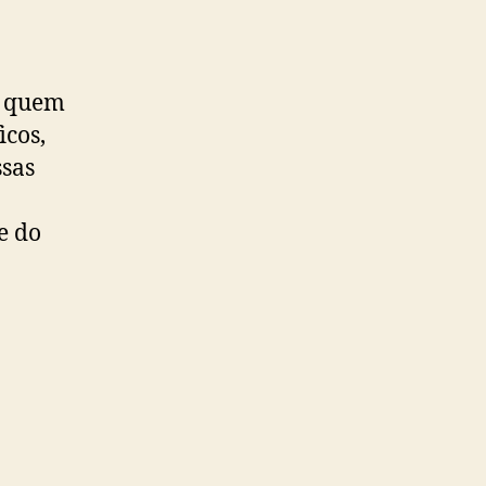
r quem
icos,
ssas
e do