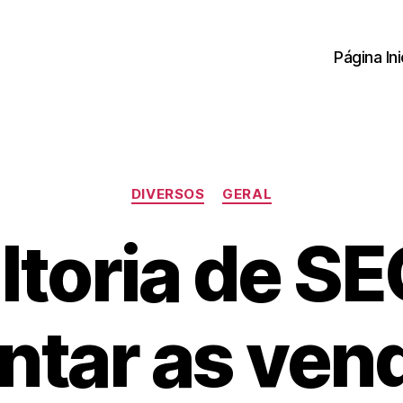
Página Ini
Categorias
DIVERSOS
GERAL
toria de S
tar as ven