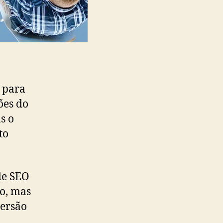
 para
ões do
s o
to
de SEO
o, mas
versão