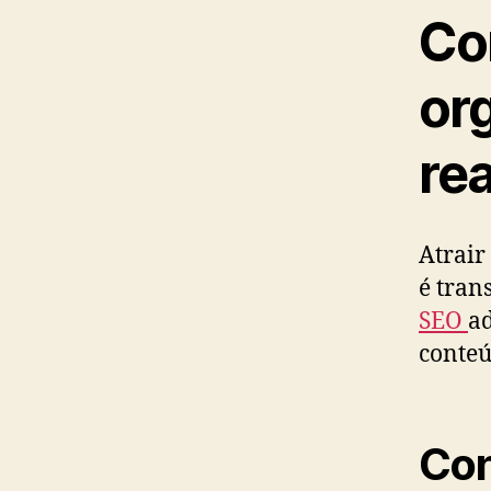
Co
or
rea
Atrair
é tran
SEO
ad
conteú
Con