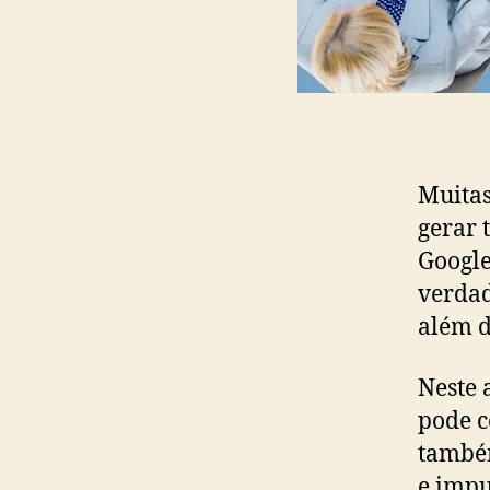
Muitas
gerar 
Google
verdad
além d
Neste 
pode c
também
e impu