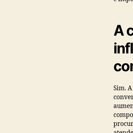
A 
in
co
Sim. A
conver
aument
compor
procur
atende