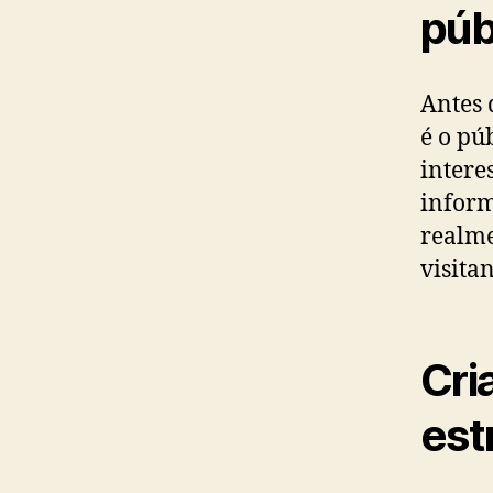
púb
Antes 
é o pú
intere
inform
realme
visitan
Cri
est