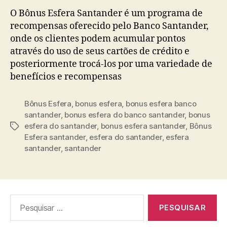
O Bônus Esfera Santander é um programa de
recompensas oferecido pelo Banco Santander,
onde os clientes podem acumular pontos
através do uso de seus cartões de crédito e
posteriormente trocá-los por uma variedade de
benefícios e recompensas
Bônus Esfera
,
bonus esfera
,
bonus esfera banco
santander
,
bonus esfera do banco santander
,
bonus
esfera do santander
,
bonus esfera santander
,
Bônus
Etiquetas
Esfera santander
,
esfera do santander
,
esfera
santander
,
santander
Pesquisar
por: