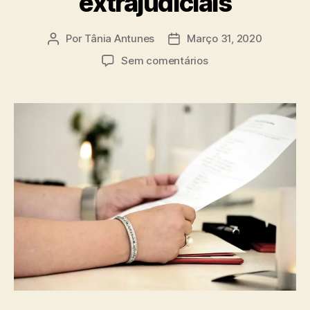
extrajudiciais
Por
Tânia Antunes
Março 31, 2020
Autor
Data
do
do
em
Sem comentários
artigo
artigo
Cartórios:
Saiba
a
diferença
entre
os
judiciais
e
os
extrajudiciais