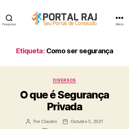
Pesquisar
Menu
Portal
RAJ
Etiqueta:
Como ser segurança
Categorias
DIVERSOS
O que é Segurança
Privada
Por
Claudio
Outubro 5, 2021
Autor
Data
do
do