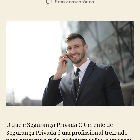
em
Sem comentários
artigo
artigo
O
que
é
Segurança
Privada
O que é Segurança Privada O Gerente de
Segurança Privada é um profissional treinado