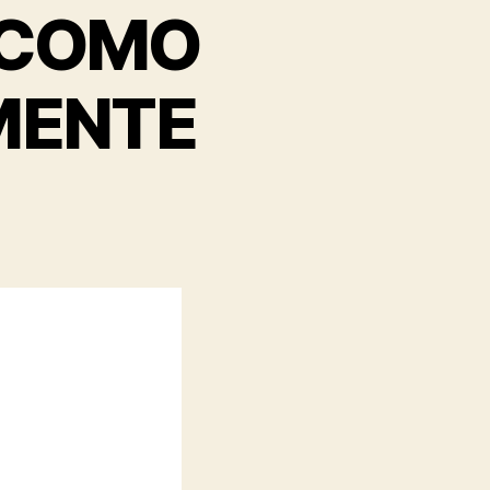
 COMO
MENTE
em
s
SACOLAS
DE
PAPEL,
COMO
FABRICAR
MANUALMENTE