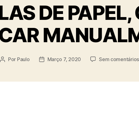
LAS DE PAPEL,
ICAR MANUAL
Por
Paulo
Março 7, 2020
Sem comentário
Autor
Data
do
do
artigo
artigo