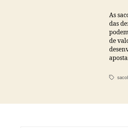
As sac
das de
podem 
de val
desenv
aposta
saco
Etiqueta