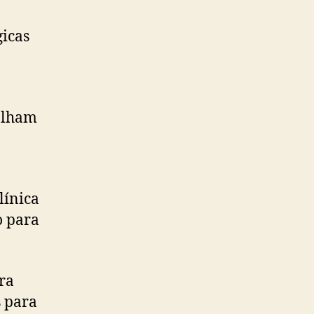
gicas
balham
línica
o para
ra
s para