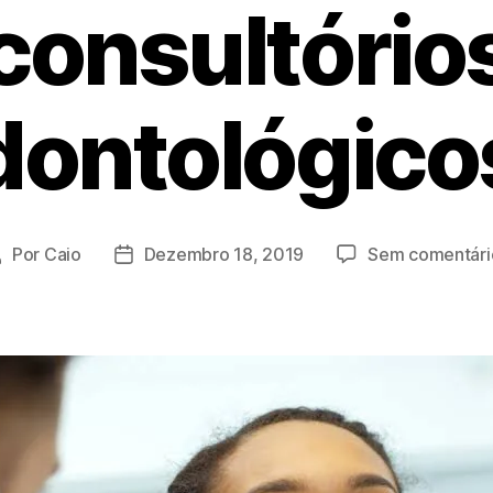
consultório
dontológico
Por
Caio
Dezembro 18, 2019
Sem comentári
Autor
Data
do
do
rtigo
artigo