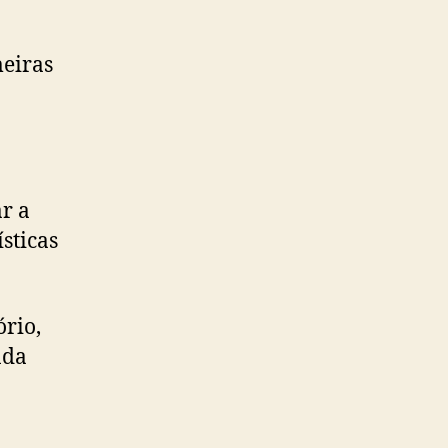
meiras
r a
sticas
ório,
nda