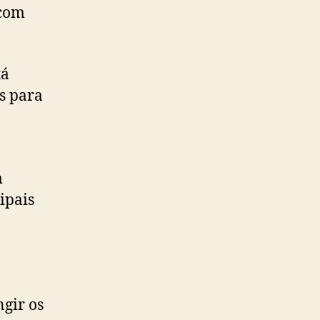
 com
tá
s para
m
ipais
gir os