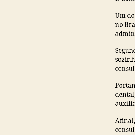
Um dos
no Bra
admini
Segund
sozinh
consul
Portan
dental
auxili
Afinal
consul