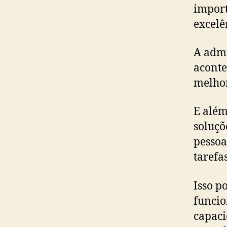
import
excelê
A admi
aconte
melhor
E além
soluçõ
pessoa
tarefa
Isso p
funcio
capaci