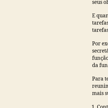
seus ob
E quan
tarefa
tarefa
Por ex
secret
função
da fun
Para t
reunim
mais s
Cont