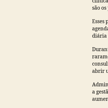
clínic
são os
Esses 
agenda
diária
Durant
rarame
consul
abrir 
Admini
a gest
aument