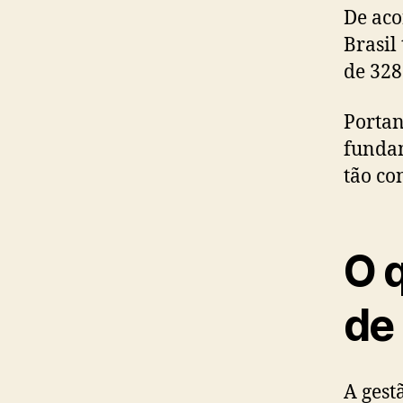
De aco
Brasil
de 328
Portan
fundam
tão co
O 
de
A gest