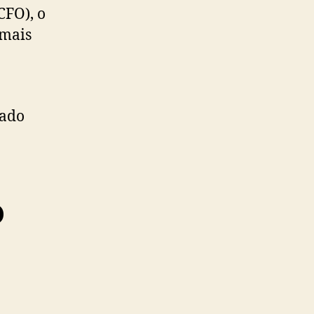
CFO), o
 mais
cado
o