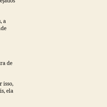
sejados
, a
ade
ora de
 isso,
s, ela