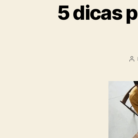
5 dicas 
Au
do
ar