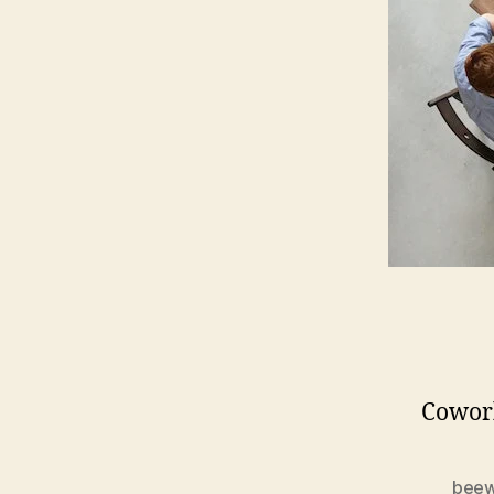
Cowor
beew