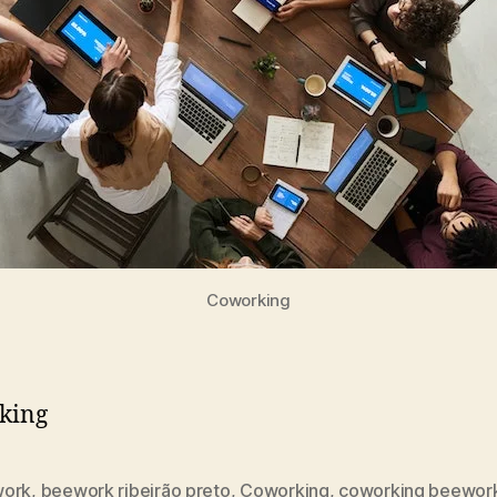
Coworking
king
ork
,
beework ribeirão preto
,
Coworking
,
coworking beewor