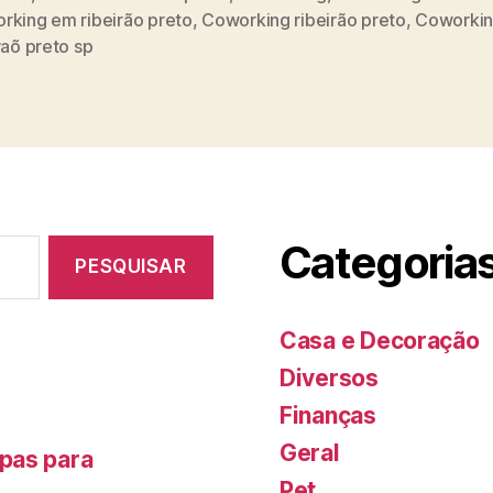
rking em ribeirão preto
,
Coworking ribeirão preto
,
Coworki
s
raõ preto sp
Categoria
Casa e Decoração
Diversos
Finanças
Geral
pas para
Pet