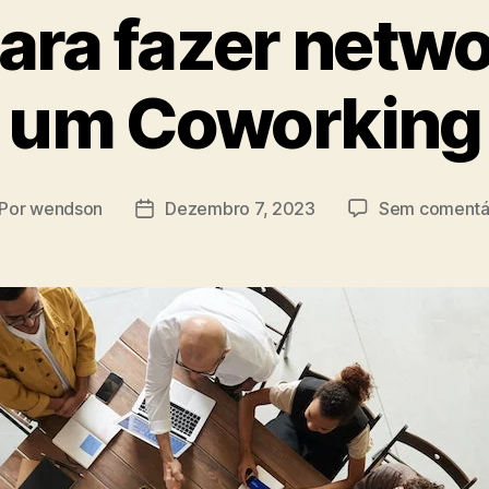
para fazer netw
um Coworking
Por
wendson
Dezembro 7, 2023
Sem comentá
tor
Data
do
tigo
artigo